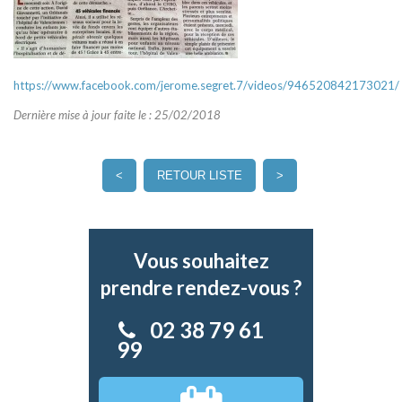
https://www.facebook.com/jerome.segret.7/videos/946520842173021/
Dernière mise à jour faite le : 25/02/2018
<
RETOUR LISTE
>
Vous souhaitez
prendre rendez-vous ?
02 38 79 61
99