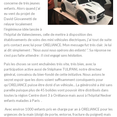
concerne de très jeunes
enfants. Alors quand j’ai
eu vent du projet de
David Giovannetti de
relayer localement
l’ingénieuse idée lancée à
l’hôpital de Valenciennes, celle de mettre à disposition des
établissements de soins des mini véhicules électriques, j’ai tout de suite
pris contact avec lui pour ORELIANCE. Mon message fut très clair. Je lui
ai dit simplement :
“Nous aussi nous opérons des enfants! ”.
Sa réponse ne
s’est pas faite attendre :
Il s’est engagé sans hésitation.
Puis les choses se sont enchaînées très vite, très bien, avec la
participation active aussi de Stéphane TULIPANI, notre directeur
général, convaincu du bien-fondé de cette initiative. Nous avions le
secret espoir que les dons soient suffisamment conséquents pour
qu’ORELIANCE puisse être doté d’un véhicule… La générosité a été sans
pareille puisque plus de 45 bolides vont pouvoir être distribués dans
toutes la région Centre dont 3 à Oréliance mais aussi à l’hôpital Necker
enfants malades à Paris .
Avec environ 1000 enfants pris en charge par an à ORELIANCE pour les
urgences de la main (doigt de porte, entorse, fracture du poignet) mais