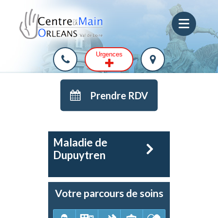
Urgences
Prendre RDV
Maladie de
Dupuytren
Votre parcours de soins