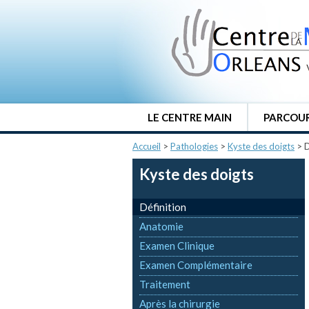
LE CENTRE MAIN
PARCOUR
Accueil
>
Pathologies
>
Kyste des doigts
>
D
Kyste des doigts
Définition
Anatomie
Examen Clinique
Examen Complémentaire
Traitement
Après la chirurgie