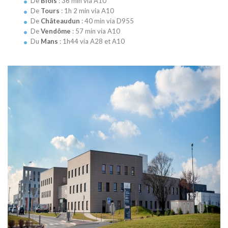
De
Blois
: 36 min via A10
De
Tours
: 1h 2 min via A10
De
Châteaudun
: 40 min via D955
De
Vendôme
: 57 min via A10
Du
Mans
: 1h44 via A28 et A10