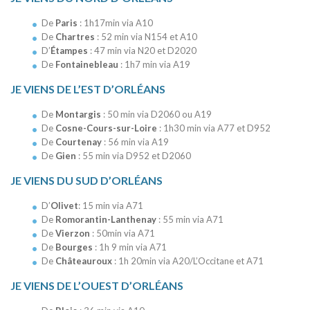
De
Paris
: 1h17min via A10
De
Chartres
: 52 min via N154 et A10
D’
Étampes
: 47 min via N20 et D2020
De
Fontainebleau
: 1h7 min via A19
JE VIENS DE L’EST D’ORLÉANS
De
Montargis
: 50 min via D2060 ou A19
De
Cosne-Cours-sur-Loire
: 1h30 min via A77 et D952
De
Courtenay
: 56 min via A19
De
Gien
: 55 min via D952 et D2060
JE VIENS DU SUD D’ORLÉANS
D’
Olivet
: 15 min via A71
De
Romorantin-Lanthenay
: 55 min via A71
De
Vierzon
: 50min via A71
De
Bourges
: 1h 9 min via A71
De
Châteauroux
: 1h 20min via A20/L’Occitane et A71
JE VIENS DE L’OUEST D’ORLÉANS