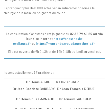
chirurgie de la main et du membre supérieur.
Ils pratiquent plus de 8 000 actes par an entièrement dédiés à la
chirurgie de la main, du poignet et du coude.
La consultation d‘anesthésie est joignable au
02 38 79 61 85 ou via
leur site internet
https://anesthesie-
oreliance.fr
ou
https://monrendezvousdanesthesie.fr
Elle est ouverte de 9h à 13h et de 14h à 18h du lundi au vendredi.
Ils sont actuellement 17 praticiens :
Dr Denis AIGRET
Dr Olivier BAERT
Dr Jean-Baptiste BARBARY
Dr Jean-François DEBUE
Dr Dominique GARNAUD
Dr Arnaud GAUCHER