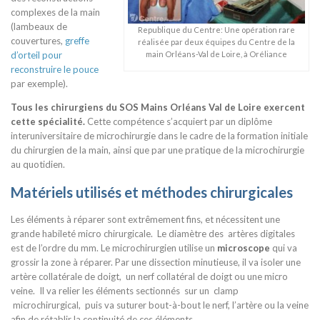
complexes de la main
(lambeaux de
Republique du Centre: Une opération rare
couvertures,
greffe
réalisée par deux équipes du Centre de la
main Orléans-Val de Loire, à Oréliance
d’orteil pour
reconstruire le pouce
par exemple).
Tous les chirurgiens du SOS Mains Orléans Val de Loire exercent
cette spécialité.
Cette compétence s’acquiert par un diplôme
interuniversitaire de microchirurgie dans le cadre de la formation initiale
du chirurgien de la main, ainsi que par une pratique de la microchirurgie
au quotidien.
Matériels utilisés et méthodes chirurgicales
Les éléments à réparer sont extrêmement fins, et nécessitent une
grande habileté micro chirurgicale. Le diamètre des artères digitales
est de l’ordre du mm. Le microchirurgien utilise un
microscope
qui va
grossir la zone à réparer. Par une dissection minutieuse, il va isoler une
artère collatérale de doigt, un nerf collatéral de doigt ou une micro
veine. Il va relier les éléments sectionnés sur un clamp
microchirurgical, puis va suturer bout-à-bout le nerf, l’artère ou la veine
afin de rétablir la continuité de ces éléments.