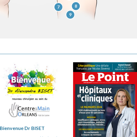
8
7
9
Bienvenue Dr BISET