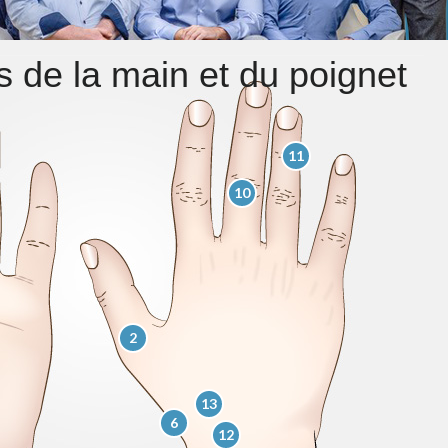
s de la main et du poignet
11
10
2
13
6
12