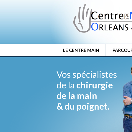
LE CENTRE MAIN
PARCOUR
Vos spécialistes
de la
chirurgie
de la main
& du poignet.