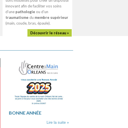
sont mobilisés pour créer un dispositif
innovant afin de faciliter vos soins
d’une
pathologie
ou d’un
traumatisme
du
membre supérieur
(main, coude, bras, épaule).
Découvrir le réseau »
FORMATION MÉDICAL
CONTINUE « PRISE EN
CHARGE DES URGENCE
MAINS »LE 31 MARS AU
PÔLE SANTÉ ORÉLIAN
PRÉSENTIEL/VISIO/RE
BONNE ANNÉE
Lire la suite »
Pour y participer, inscrivez v