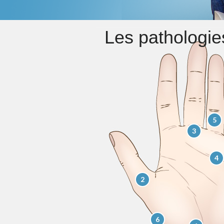
Les pathologie
5
3
4
2
6