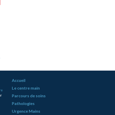
dès maintenant : - a la WEB
conférence A...
Lire la 
»
Accueil
Le centre main
re
ur
Parcours de soins
Pathologies
Urgence Mains