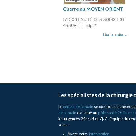
ssement » LE POINT
Guerre au MOYEN ORIENT
4″
LA CONTINUITÉ DES SOINS EST
e année, les grands
ASSURÉE. http://
madaires de la presse
Lire la suite »
ent leur palmarès national des
ux et...
Lire la suite »
Les spécialistes de la chirurgie
Le
centre de la main
se compose d’une équipe 
de la main
est situé au
pôle santé Oréliance
les urgences 24h/24 et 7j/7. L’équipe du ce
soins :
Avant votre
intervention