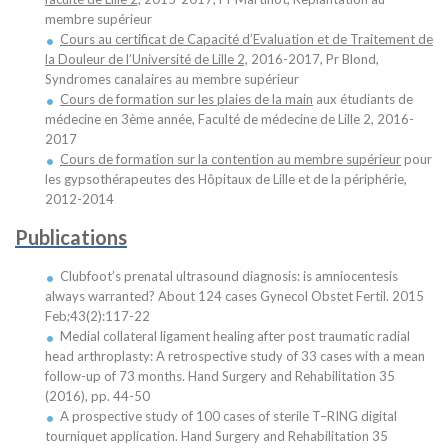
membre supérieur
Cours au certificat de Capacité d’Evaluation et de Traitement de
la Douleur de l’Université de Lille 2,
2016-2017, Pr Blond,
Syndromes canalaires au membre supérieur
Cours de formation sur les plaies de la main
aux étudiants de
médecine en 3ème année, Faculté de médecine de Lille 2, 2016-
2017
Cours de formation sur la contention au membre supérieur
pour
les gypsothérapeutes des Hôpitaux de Lille et de la périphérie,
2012-2014
Publications
Clubfoot’s prenatal ultrasound diagnosis: is amniocentesis
always warranted? About 124 cases Gynecol Obstet Fertil. 2015
Feb;43(2):117-22
Medial collateral ligament healing after post traumatic radial
head arthroplasty: A retrospective study of 33 cases with a mean
follow-up of 73 months. Hand Surgery and Rehabilitation 35
(2016), pp. 44-50
A prospective study of 100 cases of sterile T–RING digital
tourniquet application. Hand Surgery and Rehabilitation 35