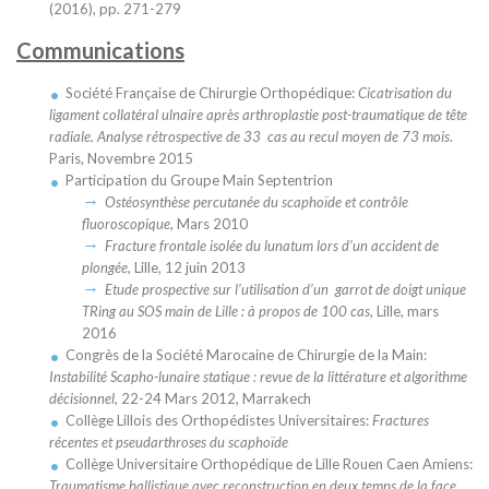
(2016), pp. 271-279
Communications
Société Française de Chirurgie Orthopédique:
Cicatrisation du
ligament collatéral ulnaire après arthroplastie post-traumatique de tête
radiale. Analyse rétrospective de 33 cas au recul moyen de 73 mois
.
Paris, Novembre 2015
Participation du Groupe Main Septentrion
Ostéosynthèse percutanée du scaphoïde et contrôle
fluoroscopique
, Mars 2010
Fracture frontale isolée du lunatum lors d’un accident de
plongée
, Lille, 12 juin 2013
Etude prospective sur l’utilisation d’un garrot de doigt unique
TRing au SOS main de Lille : à propos de 100 cas
, Lille, mars
2016
Congrès de la Société Marocaine de Chirurgie de la Main:
Instabilité Scapho-lunaire statique : revue de la littérature et algorithme
décisionnel
, 22-24 Mars 2012, Marrakech
Collège Lillois des Orthopédistes Universitaires:
Fractures
récentes et pseudarthroses du scaphoïde
Collège Universitaire Orthopédique de Lille Rouen Caen Amiens:
Traumatisme ballistique avec reconstruction en deux temps de la face