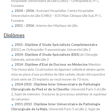
Hospitalier Universitaire de Lille (CHRU) – Orthopédie B, Pr C.
Fontaine
2014 – 2016 :
Assistant Hospitalier, Centre Hospitalier
Universitaire de Lille (CHRU) – SOS Main Clinique Lille Sud, Pr C.
Fontaine
2011 – 2016 :
Interne des Hôpitaux de Lille.
Diplômes
2015 :
Diplôme d’ Etude Spécialisée Complémentaire
(DESC) en Orthopédie-Traumatologie, Université Lille 2
2014 :
Diplôme d’ Etude Spécialisée (DES)
de Chirurgie
Générale, université Lille 2
2014 :
Diplôme d’Etat de Docteur en Médecine
Mention :
Très Honorable, Cicatrisation du ligament collatéral ulnaire après
mise en place d’une prothèse de tête radiale, étude rétrospective
d’une série de 33 implants au recul moyen de 73 mois.
2014-2015 :
Diplôme Inter Universitaire de Pathologie
Chirurgicale du Pied et de la Cheville
, Université Paris 5 et Lille
2, Sujet de mémoire : fractures du processus antérieur et supérieur
du calcanéus
2011-2013 :
Diplôme Inter Universitaire de Pathologie
Chirurgicale de la Main
, Université Paris 5 et Lille 2, Sujet de