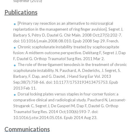
supérieur (2010)
Publications
[Primary ray resection as an alternative to microsurgical
replantation in the management of ring finger avulsion]. Segret J,
Barbary S, Pétry D, Dautel G. Chir Main. 2008 Oct;27(5):202-7.
doi: 10.1016/j.main.2008.08.010. Epub 2008 Sep 29. French.
Chronic scapholunate instability treated by scaphocapitate
fusion: A midterm outcome perspective. Delétang F, Segret J, Dap
F, Dautel G. Orthop Traumatol Surg Res. 2011 Mar 2.
The role of three-ligament tenodesis in the treatment of chronic
scapholunate instability. N. Pauchard, A. Dederichs, J. Segret, S.
Barbary, F. Dap, and G. Dautel, J Hand Surg Eur Vol. 2013
Sep;38(7):758-66. doi: 10.1177/1753193413475753. Epub
2013 Feb 11.
Dorsal locking plates versus staples in four-corner fusion: a
comparative clinical and radiological study. Pauchard N, Lecoanet-
Strugarek C, Segret J, De Gasperi M, Dap F, Dautel G. Orthop
Traumatol Surg Res. 2014 Oct;100(6):593-7. doi:
10.1016/j.otsr.2014.05.016. Epub 2014 Aug 23.
Communications