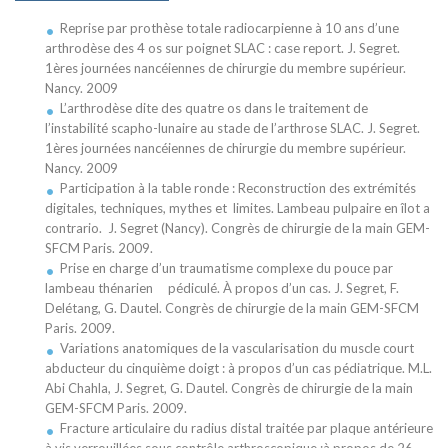
Reprise par prothèse totale radiocarpienne à 10 ans d’une
arthrodèse des 4 os sur poignet SLAC : case report. J. Segret.
1ères journées nancéiennes de chirurgie du membre supérieur.
Nancy. 2009
L’arthrodèse dite des quatre os dans le traitement de
l’instabilité scapho-lunaire au stade de l’arthrose SLAC. J. Segret.
1ères journées nancéiennes de chirurgie du membre supérieur.
Nancy. 2009
Participation à la table ronde : Reconstruction des extrémités
digitales, techniques, mythes et limites. Lambeau pulpaire en îlot a
contrario. J. Segret (Nancy). Congrès de chirurgie de la main GEM-
SFCM Paris. 2009.
Prise en charge d’un traumatisme complexe du pouce par
lambeau thénarien pédiculé. À propos d’un cas. J. Segret, F.
Delétang, G. Dautel. Congrès de chirurgie de la main GEM-SFCM
Paris. 2009.
Variations anatomiques de la vascularisation du muscle court
abducteur du cinquième doigt : à propos d’un cas pédiatrique. M.L.
Abi Chahla, J. Segret, G. Dautel. Congrès de chirurgie de la main
GEM-SFCM Paris. 2009.
Fracture articulaire du radius distal traitée par plaque antérieure