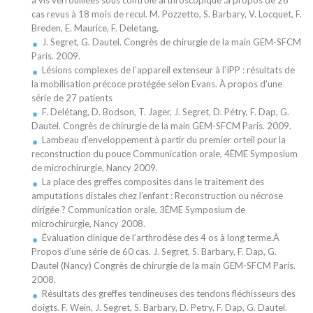
à vis verrouillées sous contrôle arthroscopique :à propos de 26
cas revus à 18 mois de recul. M. Pozzetto, S. Barbary, V. Locquet, F.
Breden, E. Maurice, F. Deletang,
J. Segret, G. Dautel. Congrès de chirurgie de la main GEM-SFCM
Paris. 2009.
Lésions complexes de l’appareil extenseur à l’IPP : résultats de
la mobilisation précoce protégée selon Evans. À propos d’une
série de 27 patients
F. Delétang, D. Bodson, T. Jager, J. Segret, D. Pétry, F. Dap, G.
Dautel. Congrès de chirurgie de la main GEM-SFCM Paris. 2009.
Lambeau d’enveloppement à partir du premier orteil pour la
reconstruction du pouce Communication orale, 4ÈME Symposium
de microchirurgie, Nancy 2009.
La place des greffes composites dans le traitement des
amputations distales chez l’enfant : Reconstruction ou nécrose
dirigée ? Communication orale, 3ÈME Symposium de
microchirurgie, Nancy 2008.
Évaluation clinique de l’arthrodèse des 4 os à long terme.À
Propos d’une série de 60 cas. J. Segret, S. Barbary, F. Dap, G.
Dautel (Nancy) Congrès de chirurgie de la main GEM-SFCM Paris.
2008.
Résultats des greffes tendineuses des tendons fléchisseurs des
doigts. F. Wein, J. Segret, S. Barbary, D. Petry, F. Dap, G. Dautel.