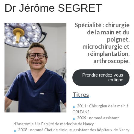
Dr Jérôme SEGRET
Spécialité : chirurgie
de la main et du
poignet,
microchirurgie et
réimplantation,
arthroscopie.
Prendre rendez vous
en ligne
Titres
2011 : Chirurgien de la main à
ORLEANS
2009 : nommé assistant
d’Anatomie à la Faculté de médecine de Nancy
2008 : nommé Chef de clinique-assistant des hôpitaux de Nancy