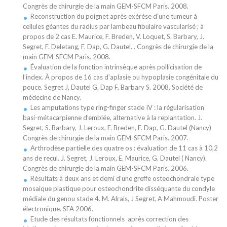
Congrès de chirurgie de la main GEM-SFCM Paris. 2008.
Reconstruction du poignet après exérèse d’une tumeur à
cellules géantes du radius par lambeau fibulaire vascularisé ; à
propos de 2 cas E. Maurice, F. Breden, V. Loquet, S. Barbary, J.
Segret, F. Deletang, F. Dap, G. Dautel. . Congrès de chirurgie de la
main GEM-SFCM Paris. 2008.
Évaluation de la fonction intrinsèque après pollicisation de
l’index. À propos de 16 cas d’aplasie ou hypoplasie congénitale du
pouce. Segret J, Dautel G, Dap F, Barbary S. 2008. Société de
médecine de Nancy.
Les amputations type ring-finger stade IV : la régularisation
basi-métacarpienne d’emblée, alternative à la replantation. J.
Segret, S. Barbary, J. Leroux, F. Breden, F. Dap, G. Dautel (Nancy)
Congrès de chirurgie de la main GEM-SFCM Paris. 2007.
Arthrodèse partielle des quatre os : évaluation de 11 cas à 10,2
ans de recul. J. Segret, J. Leroux, E. Maurice, G. Dautel ( Nancy).
Congrès de chirurgie de la main GEM-SFCM Paris. 2006.
Résultats à deux ans et demi d’une greffe osteochondrale type
mosaique plastique pour osteochondrite disséquante du condyle
médiale du genou stade 4. M. Alrais, J Segret, A Mahmoudi. Poster
électronique. SFA 2006.
Etude des résultats fonctionnels après correction des