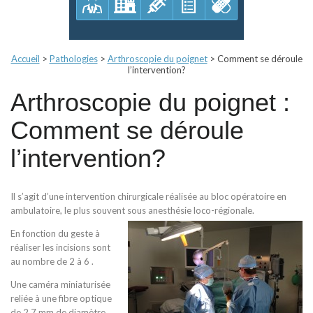
Accueil
>
Pathologies
>
Arthroscopie du poignet
>
Comment se déroule
l’intervention?
Arthroscopie du poignet :
Comment se déroule
l’intervention?
Il s’agit d’une intervention chirurgicale réalisée au bloc opératoire en
ambulatoire, le plus souvent sous anesthésie loco-régionale.
En fonction du geste à
réaliser les incisions sont
au nombre de 2 à 6 .
Une caméra miniaturisée
reliée à une fibre optique
de 2,7 mm de diamètre