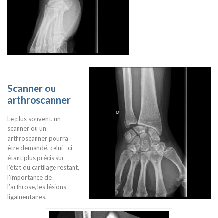
Scanner ou
arthroscanner
Le plus souvent, un
scanner ou un
arthroscanner pourra
être demandé, celui –ci
étant plus précis sur
l’état du cartilage restant,
l’importance de
l’arthrose, les lésions
ligamentaires.