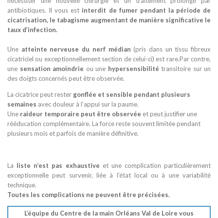
nécessiter une nouvelle chirurgie et un traitement prolongé par
antibiotiques. Il vous est
interdit de fumer pendant la période de
cicatrisation, le tabagisme augmentant de manière significative le
taux d’infection.
Une
atteinte nerveuse du nerf médian
(pris dans un tissu fibreux
cicatriciel ou exceptionnellement section de celui-ci) est rare.Par contre,
une
sensation amoindrie
ou une
hypersensibilité
transitoire sur un
des doigts concernés peut être observée.
La cicatrice peut rester
gonflée et sensible pendant plusieurs
semaines
avec douleur à l’appui sur la paume.
Une
raideur temporaire peut être observée
et peut justifier une
rééducation complémentaire. La force reste souvent limitée pendant
plusieurs mois et parfois de manière définitive.
La
liste n’est pas exhaustive
et une complication particulièrement
exceptionnelle peut survenir, liée à l’état local ou à une variabilité
technique.
Toutes les complications ne peuvent être précisées.
L’équipe du Centre de la main Orléans Val de Loire vous