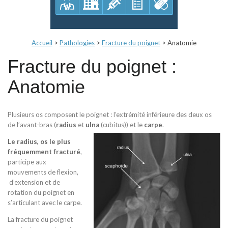
Accueil
>
Pathologies
>
Fracture du poignet
>
Anatomie
Fracture du poignet :
Anatomie
Plusieurs os composent le poignet : l’extrémité inférieure des deux os
de l’avant-bras (
radius
et
ulna
(cubitus)) et le
carpe
.
Le radius, os le plus
fréquemment fracturé
,
participe aux
mouvements de flexion,
d’extension et de
rotation du poignet en
s’articulant avec le carpe.
La fracture du poignet