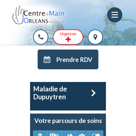
Urgences
Prendre RDV
Maladie de
Dupuytren
Votre parcours de soins