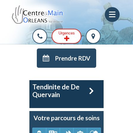
Urgences
Prendre RDV
Tendinite de De
Quervain
Votre parcours de soins