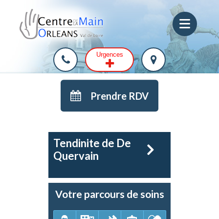
Urgences
Prendre RDV
Tendinite de De
Quervain
Votre parcours de soins