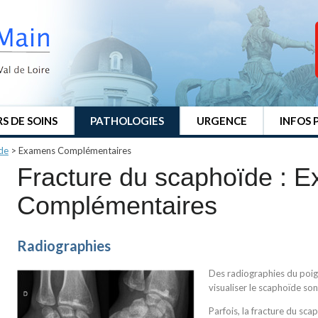
S DE SOINS
PATHOLOGIES
URGENCE
INFOS 
de
>
Examens Complémentaires
Fracture du scaphoïde : 
Complémentaires
Radiographies
Des radiographies du poig
visualiser le scaphoïde so
Parfois, la fracture du scap