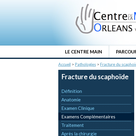
LE CENTRE MAIN
PARCOUR
Accueil
>
Pathologies
>
Fracture du scaphoï
Fracture du scaphoïde
Définition
Anatomie
Examen Clinique
Examens Complémentaires
Traitement
Après la chirurgie