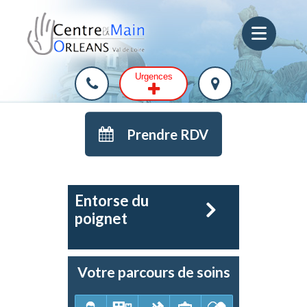
Urgences
Prendre RDV
Entorse du
poignet
Votre parcours de soins