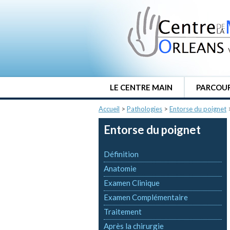
LE CENTRE MAIN
PARCOUR
Accueil
>
Pathologies
>
Entorse du poignet
Entorse du poignet
Définition
Anatomie
Examen Clinique
Examen Complémentaire
Traitement
Après la chirurgie