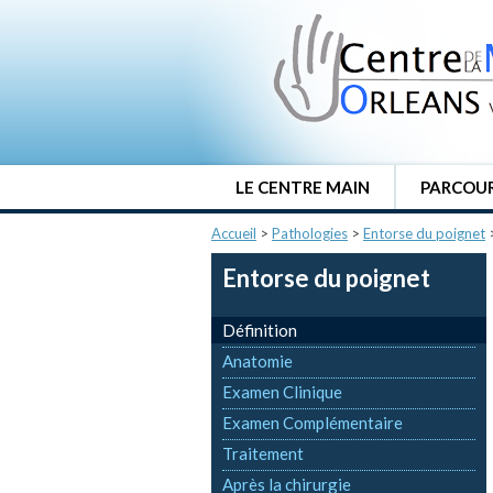
LE CENTRE MAIN
PARCOUR
Accueil
>
Pathologies
>
Entorse du poignet
Entorse du poignet
Définition
Anatomie
Examen Clinique
Examen Complémentaire
Traitement
Après la chirurgie