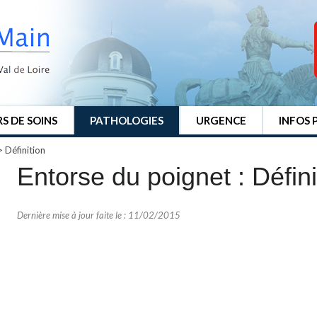
S DE SOINS
PATHOLOGIES
URGENCE
INFOS 
>
Définition
Entorse du poignet : Défini
Dernière mise à jour faite le : 11/02/2015