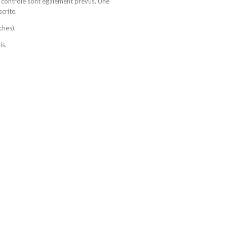
e contrôle sont également prévus. Une
crite.
ches).
is.