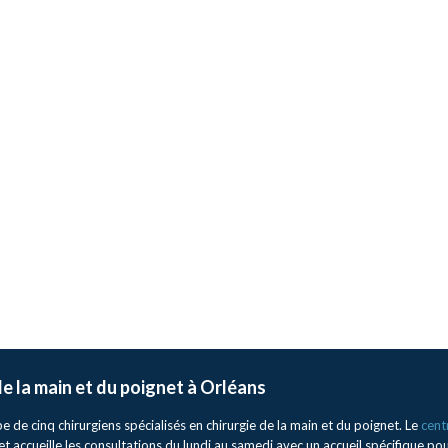
 de la main et du poignet à Orléans
de cinq chirurgiens spécialisés en chirurgie de la main et du poignet. Le
cent
et accueille les consultations du lundi au samedi avec un accueil spécifique po